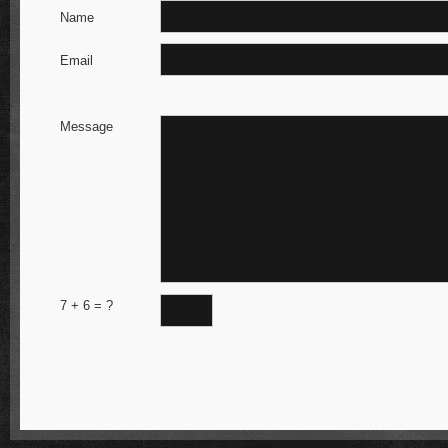
Name
Email
Message
7
+
6
= ?