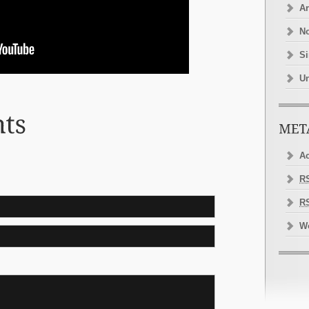
Ar
No
Si
Un
A
R
R
W