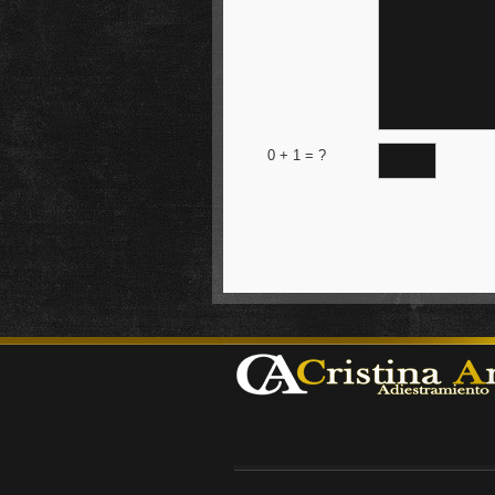
0
+
1
= ?