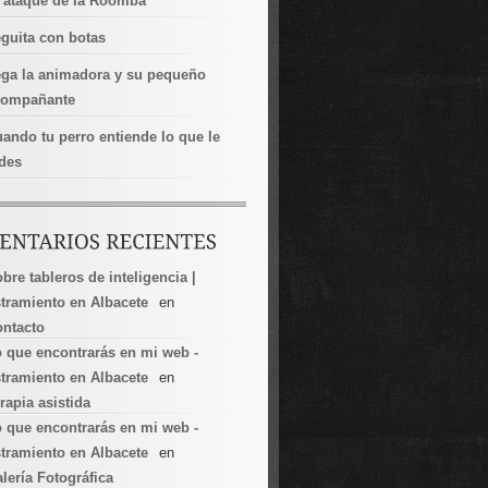
 ataque de la Roomba
guita con botas
ga la animadora y su pequeño
compañante
ando tu perro entiende lo que le
des
bre tableros de inteligencia |
tramiento en Albacete
en
ntacto
 que encontrarás en mi web -
tramiento en Albacete
en
rapia asistida
 que encontrarás en mi web -
tramiento en Albacete
en
lería Fotográfica