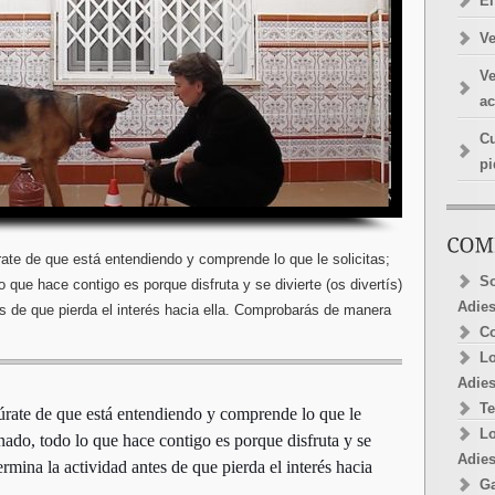
El
Ve
Ve
a
Cu
pi
te de que está entendiendo y comprende lo que le solicitas;
So
 que hace contigo es porque disfruta y se divierte (os divertís)
Adies
tes de que pierda el interés hacia ella. Comprobarás de manera
Co
Lo
Adies
Te
úrate de que está entendiendo y comprende lo que le
Lo
onado, todo lo que hace contigo es porque disfruta y se
Adies
termina la actividad antes de que pierda el interés hacia
Ga